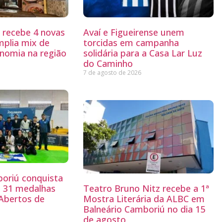
g recebe 4 novas
Avaí e Figueirense unem
mplia mix de
torcidas em campanha
nomia na região
solidária para a Casa Lar Luz
do Caminho
7 de agosto de 2026
boriú conquista
e 31 medalhas
Teatro Bruno Nitz recebe a 1ª
 Abertos de
Mostra Literária da ALBC em
Balneário Camboriú no dia 15
de agosto