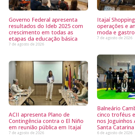
Governo Federal apresenta
Itajaí Shoppin
resultados do Ideb 2025 com
operações e a
crescimento em todas as
moda e gastro
etapas da educação básica
7 de agosto de 2026
7 de agosto de 2026
Balneário Cam
ACII apresenta Plano de
cinco troféus 
Contingência contra o El Niño
nos Joguinhos
em reunião pública em Itajaí
Santa Catarina
7 de agosto de 2026
6 de agosto de 2026