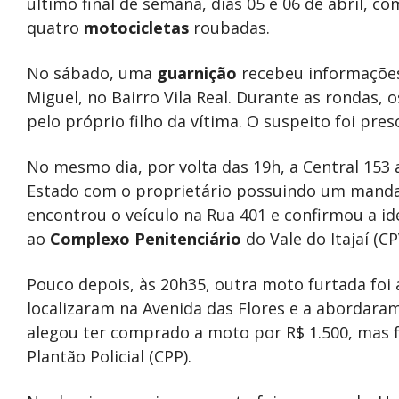
último final de semana, dias 05 e 06 de abril, 
quatro
motocicletas
roubadas.
No sábado, uma
guarnição
recebeu informaçõe
Miguel, no Bairro Vila Real. Durante as rondas, 
pelo próprio filho da vítima. O suspeito foi pr
No mesmo dia, por volta das 19h, a Central 153 
Estado com o proprietário possuindo um mandad
encontrou o veículo na Rua 401 e confirmou a i
ao
Complexo Penitenciário
do Vale do Itajaí (CPV
Pouco depois, às 20h35, outra moto furtada foi 
localizaram na Avenida das Flores e a abordaram
alegou ter comprado a moto por R$ 1.500, mas 
Plantão Policial (CPP).