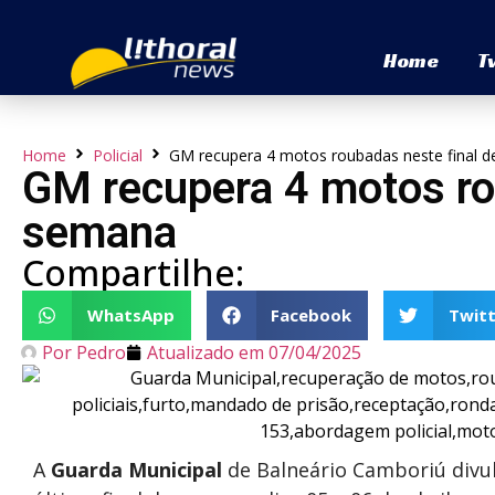
Home
T
Home
Policial
GM recupera 4 motos roubadas neste final 
GM recupera 4 motos ro
semana
Compartilhe:
WhatsApp
Facebook
Twitt
Por
Pedro
Atualizado em
07/04/2025
A
Guarda Municipal
de Balneário Camboriú divul