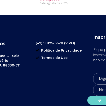
6 de agosto de 2026
Insc
os
(47) 99175-6620 (VIVO)
Fique p
Política de Privacidade
inscrev
oco C - Sala
Termos de Uso
não pe
eário
P. 88330-711