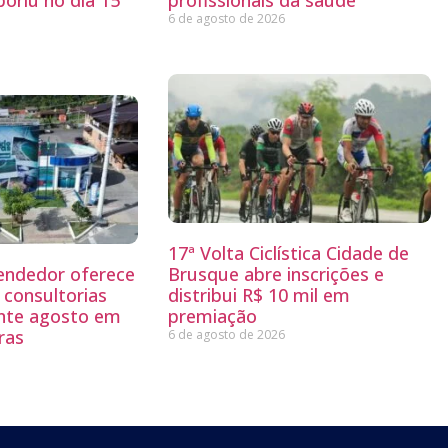
oriú no dia 15
profissionais da saúde
6 de agosto de 2026
17ª Volta Ciclística Cidade de
endedor oferece
Brusque abre inscrições e
 consultorias
distribui R$ 10 mil em
ante agosto em
premiação
ras
6 de agosto de 2026