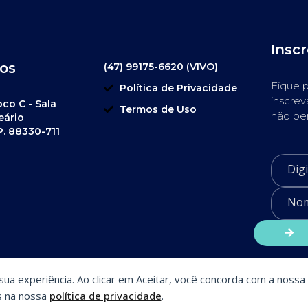
Insc
os
(47) 99175-6620 (VIVO)
Fique p
Política de Privacidade
inscrev
oco C - Sala
Termos de Uso
não pe
eário
P. 88330-711
a sua experiência. Ao clicar em Aceitar, você concorda com a nossa 
s na nossa
política de privacidade
.
SiteSmart