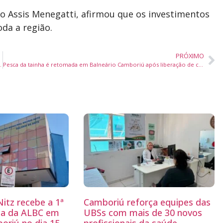
ho Assis Menegatti, afirmou que os investimentos
da a região.
PRÓXIMO
a, habitação e defesa civil em Quilombo
Pesca da tainha é retomada em Balneário Camboriú após liberação de cota extra pelo Ministério da Pesca e Aquicultura
itz recebe a 1ª
Camboriú reforça equipes das
ria da ALBC em
UBSs com mais de 30 novos