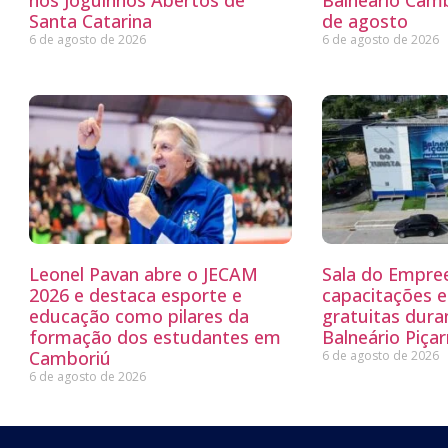
nos Joguinhos Abertos de
Balneário Camb
Santa Catarina
de agosto
6 de agosto de 2026
6 de agosto de 2026
Leonel Pavan abre o JECAM
Sala do Empre
2026 e destaca esporte e
capacitações e
educação como pilares da
gratuitas dur
formação dos estudantes em
Balneário Piçar
Camboriú
6 de agosto de 2026
6 de agosto de 2026