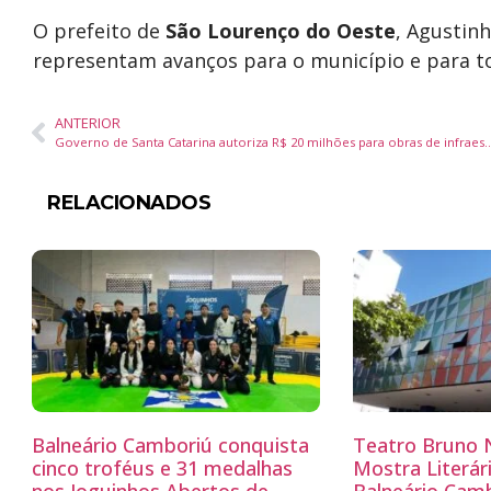
O prefeito de
São Lourenço do Oeste
, Agustin
representam avanços para o município e para to
ANTERIOR
Governo de Santa Catarina autoriza R$ 20 milhões para obras de infraestrutur
RELACIONADOS
Balneário Camboriú conquista
Teatro Bruno N
cinco troféus e 31 medalhas
Mostra Literá