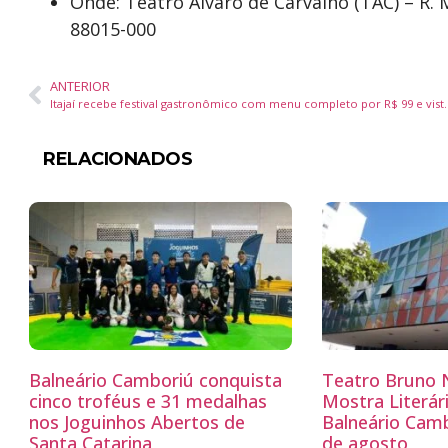
Onde: Teatro Álvaro de Carvalho (TAC) – R. M
88015-000
ANTERIOR
Itajaí recebe festival gastronômico 
RELACIONADOS
Balneário Camboriú conquista
Teatro Bruno N
cinco troféus e 31 medalhas
Mostra Literá
nos Joguinhos Abertos de
Balneário Camb
Santa Catarina
de agosto