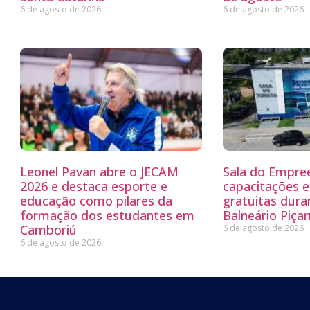
6 de agosto de 2026
6 de agosto de 2026
Leonel Pavan abre o JECAM
Sala do Empre
2026 e destaca esporte e
capacitações e
educação como pilares da
gratuitas dur
formação dos estudantes em
Balneário Piçar
Camboriú
6 de agosto de 2026
6 de agosto de 2026