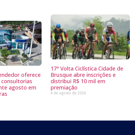
17ª Volta Ciclística Cidade de
endedor oferece
Brusque abre inscrições e
 consultorias
distribui R$ 10 mil em
ante agosto em
premiação
ras
6 de agosto de 2026