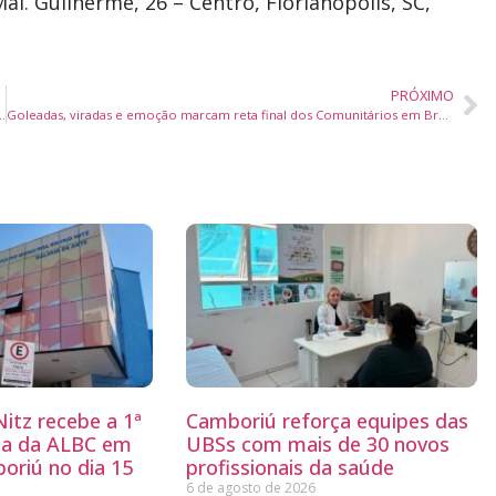
al. Guilherme, 26 – Centro, Florianópolis, SC,
PRÓXIMO
com menu completo por R$ 99 e vista para o mar
Goleadas, viradas e emoção marcam reta final dos Comunitários em Brusque
itz recebe a 1ª
Camboriú reforça equipes das
ria da ALBC em
UBSs com mais de 30 novos
oriú no dia 15
profissionais da saúde
6 de agosto de 2026