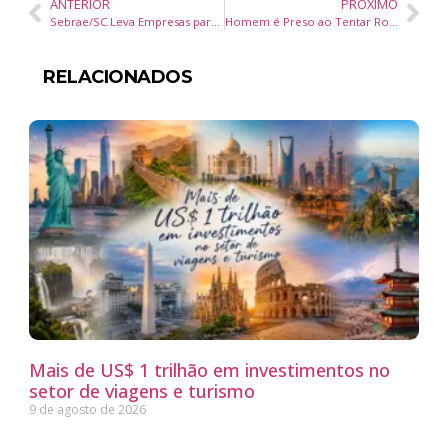
ANTERIOR
PRÓXIMO
Sebrae/SC Leva Empresas para o 4º Meetup Construtech em Itajaí
Homem é Preso ao Tentar Roubar Carro no Centro de Balneário Camboriú
RELACIONADOS
Mais de US$ 1 trilhão em investimentos no
setor de viagens e turismo
9 de agosto de 2026