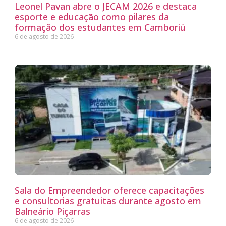
Leonel Pavan abre o JECAM 2026 e destaca
esporte e educação como pilares da
formação dos estudantes em Camboriú
6 de agosto de 2026
Sala do Empreendedor oferece capacitações
e consultorias gratuitas durante agosto em
Balneário Piçarras
6 de agosto de 2026