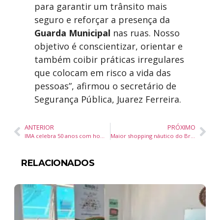
para garantir um trânsito mais
seguro e reforçar a presença da
Guarda Municipal
nas ruas. Nosso
objetivo é conscientizar, orientar e
também coibir práticas irregulares
que colocam em risco a vida das
pessoas”, afirmou o secretário de
Segurança Pública, Juarez Ferreira.
ANTERIOR
PRÓXIMO
IMA celebra 50 anos com homenagens e presença do governador em cerimônia em Florianópolis
Maior shopping náutico do Brasil revela projeto com supermercado premium, academia com vista para o mar e hotel 5 estrelas
RELACIONADOS