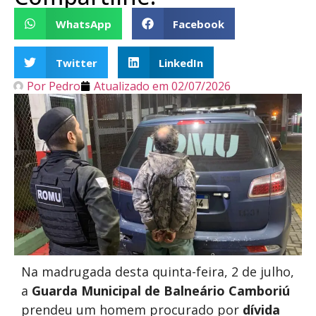
WhatsApp
Facebook
Twitter
LinkedIn
Por
Pedro
Atualizado em
02/07/2026
Na madrugada desta quinta-feira, 2 de julho,
a
Guarda Municipal de Balneário Camboriú
prendeu um homem procurado por
dívida