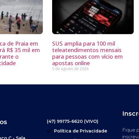
sca de Praia em
SUS amplia para 100 mil
rá R$ 35 mil em
teleatendimentos mensais
rante o
para pessoas com vício em
 cidade
apostas online
5 de agosto de 2026
Insc
os
(47) 99175-6620 (VIVO)
Fique p
Política de Privacidade
inscrev
oco C - Sala