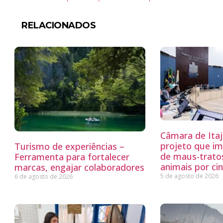
RELACIONADOS
Câmara de Itaj
projeto que i
Turismo de experiências –
de maus-trato
Ferramenta para fortalecer
animais por ci
marcas, engajar colaboradores
5 de agosto de 2026
6 de agosto de 2026