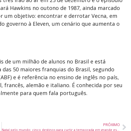
 três irão ao ar em 25 de dezembro e o episódio
ará Hawkins no outono de 1987, ainda marcado
r um objetivo: encontrar e derrotar Vecna, em
 do governo à Eleven, um cenário que aumenta o
 de um milhão de alunos no Brasil e está
 das 50 maiores franquias do Brasil, segundo
ABF) e é referência no ensino de inglês no país,
, francês, alemão e italiano. É conhecida por seu
almente para quem fala português.
PRÓXIMO
m – Caixinhas Sustentáveis
Natal pelo mundo: cinco destinos para curtir a temporada em grande estilo