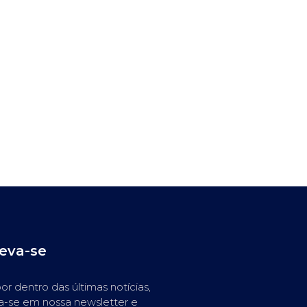
reva-se
or dentro das últimas notícias,
a-se em nossa newsletter e