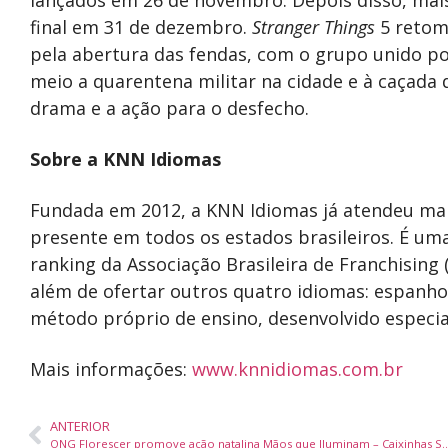
lançados em 26 de novembro. Depois disso, mais
final em 31 de dezembro.
Stranger Things
5 retom
pela abertura das fendas, com o grupo unido po
meio a quarentena militar na cidade e à caçada
drama e a ação para o desfecho.
Sobre a KNN Idiomas
Fundada em 2012, a KNN Idiomas já atendeu mais
presente em todos os estados brasileiros. É uma
ranking da Associação Brasileira de Franchising (
além de ofertar outros quatro idiomas: espanhol
método próprio de ensino, desenvolvido especi
Mais informações:
www.knnidiomas.com.br
ANTERIOR
ONG Florescer promove ação natalina Mãos que Ilumina