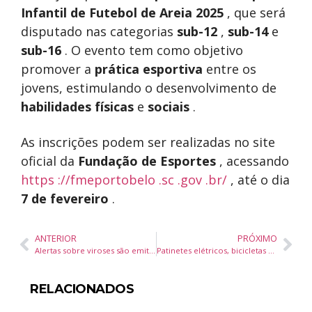
Infantil de Futebol de Areia 2025
, que será
disputado nas categorias
sub-12
,
sub-14
e
sub-16
. O evento tem como objetivo
promover a
prática esportiva
entre os
jovens, estimulando o desenvolvimento de
habilidades físicas
e
sociais
.
As inscrições podem ser realizadas no site
oficial da
Fundação de Esportes
, acessando
https
://fmeportobelo
.sc
.gov
.br/
, até o dia
7 de fevereiro
.
ANTERIOR
PRÓXIMO
Alertas sobre viroses são emitidos pela prefeitura de Porto Belo
Patinetes elétricos, bicicletas elétricas, autopropelidos e ciclomotores tem novo regulamento em BC
RELACIONADOS