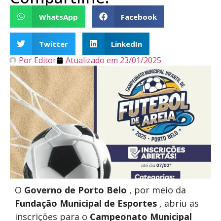
WhatsApp
Facebook
Twitter
LinkedIn
Por
Editor
Atualizado em
23/01/2025
O
Governo de Porto Belo
, por meio da
Fundação Municipal de Esportes
, abriu as
inscrições para o
Campeonato Municipal