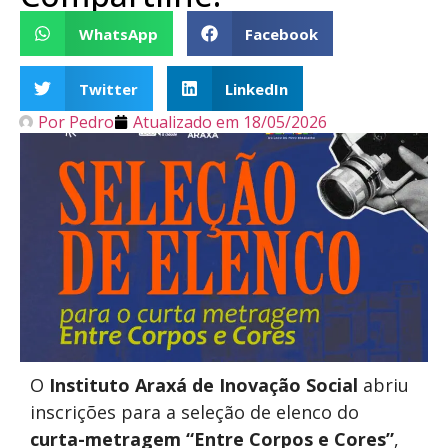
WhatsApp
Facebook
Twitter
LinkedIn
Por
Pedro
Atualizado em
18/05/2026
O
Instituto Araxá de Inovação Social
abriu
inscrições para a seleção de elenco do
curta-metragem “Entre Corpos e Cores”
,