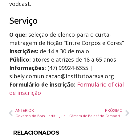
vodcast.
Serviço
O que:
seleção de elenco para o curta-
metragem de ficção “Entre Corpos e Cores”
Inscrições:
de 14 a 30 de maio
Público:
atores e atrizes de 18 a 65 anos
Informações:
(47) 99924-6355 |
sibely.comunicacao@institutoaraxa.org
Formulário de inscrição:
Formulário oficial
de inscrição
ANTERIOR
PRÓXIMO
Governo do Brasil institui Julho Neon como mês nacional de conscientização sobre saúde bucal
Câmara de Balneário Camboriú aprova redação final da Lei do Microzoneamento na Comissão de Justiça e Redação
RELACIONADOS