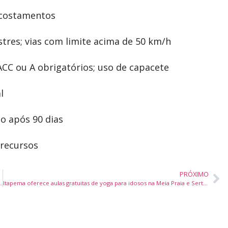
 acostamentos
estres; vias com limite acima de 50 km/h
 ACC ou A obrigatórios; uso de capacete
l
ão após 90 dias
 recursos
PRÓXIMO
rtistas e grupos culturais em Itajaí com investimentos de até R$ 3 mil
Itapema oferece aulas gratuitas de yoga para idosos na Meia Praia e Sertão do Trombudo