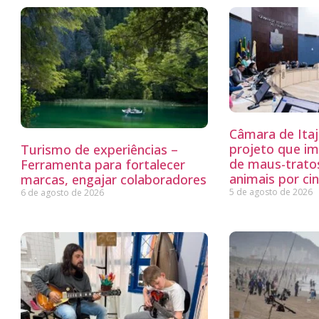
Câmara de Itaj
projeto que i
Turismo de experiências –
de maus-trato
Ferramenta para fortalecer
animais por ci
marcas, engajar colaboradores
5 de agosto de 2026
6 de agosto de 2026