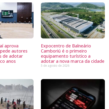
aí aprova
Expocentro de Balneário
mpede autores
Camboriú é o primeiro
s de adotar
equipamento turístico a
nco anos
adotar a nova marca da cidade
5 de agosto de 2026