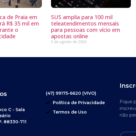
sca de Praia em
SUS amplia para 100 mil
rá R$ 35 mil em
teleatendimentos mensais
rante o
para pessoas com vício em
 cidade
apostas online
5 de agosto de 2026
Insc
os
(47) 99175-6620 (VIVO)
Fique p
Política de Privacidade
inscrev
oco C - Sala
Termos de Uso
não pe
eário
P. 88330-711