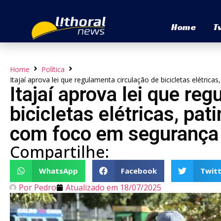
Home
T
Home
Política
Itajaí aprova lei que regulamenta circulação de bicicletas elétri
Itajaí aprova lei que re
bicicletas elétricas, pa
com foco em segurança 
Compartilhe:
WhatsApp
Facebook
Twitt
Por
Pedro
Atualizado em
18/07/2025