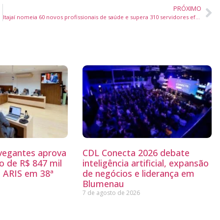
PRÓXIMO
 Brusque
Itajaí nomeia 60 novos profissionais de saúde e supera 310 servidores efetivos em 2025
egantes aprova
CDL Conecta 2026 debate
 de R$ 847 mil
inteligência artificial, expansão
 ARIS em 38ª
de negócios e liderança em
Blumenau
7 de agosto de 2026