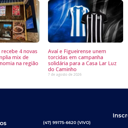
g recebe 4 novas
Avaí e Figueirense unem
mplia mix de
torcidas em campanha
nomia na região
solidária para a Casa Lar Luz
do Caminho
7 de agosto de 2026
Insc
os
(47) 99175-6620 (VIVO)