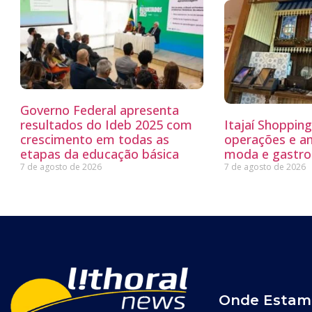
Governo Federal apresenta
resultados do Ideb 2025 com
Itajaí Shoppin
crescimento em todas as
operações e a
etapas da educação básica
moda e gastro
7 de agosto de 2026
7 de agosto de 2026
Onde Estam