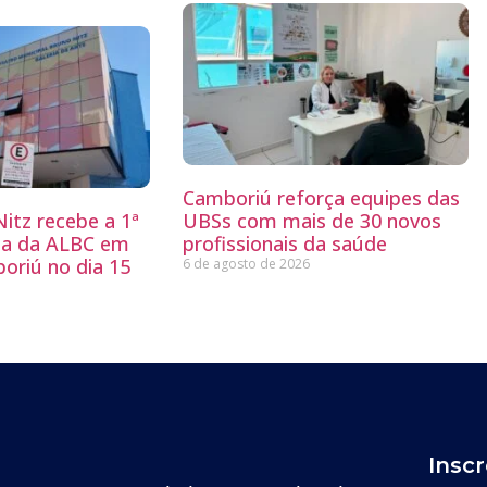
Camboriú reforça equipes das
itz recebe a 1ª
UBSs com mais de 30 novos
ria da ALBC em
profissionais da saúde
oriú no dia 15
6 de agosto de 2026
Insc