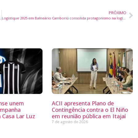
PRÓXIMO
o no Ballet Clássico de Repertório no Dance Joaçaba
Logistique 2025 em Balneário Camboriú consolida protagonismo na logística nacional com recorde de público
ense unem
ACII apresenta Plano de
ampanha
Contingência contra o El Niño
a Casa Lar Luz
em reunião pública em Itajaí
7 de agosto de 2026