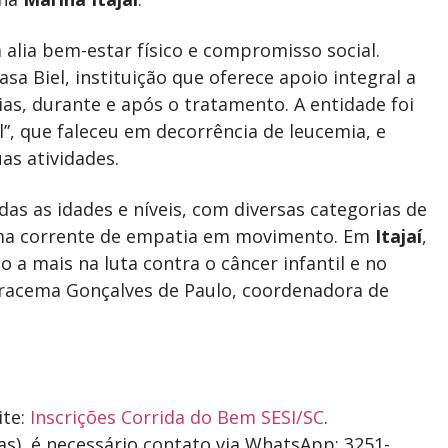
va alia bem-estar físico e compromisso social.
sa Biel, instituição que oferece apoio integral a
ias, durante e após o tratamento. A entidade foi
el”, que faleceu em decorrência de leucemia, e
as atividades.
das as idades e níveis, com diversas categorias de
 uma corrente de empatia em movimento. Em
Itajaí
,
a mais na luta contra o câncer infantil e no
 Iracema Gonçalves de Paulo, coordenadora de
ite:
Inscrições Corrida do Bem SESI/SC
.
s), é necessário contato via WhatsApp: 3251-