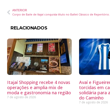
ANTERIOR
Corpo de Baile de Itajaí conquista títul
RELACIONADOS
Itajaí Shopping recebe 4 novas
Avaí e Figueir
operações e amplia mix de
torcidas em c
moda e gastronomia na região
solidária para 
do Caminho
7 de agosto de 2026
7 de agosto de 2026