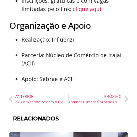
Inscrições: gratuitas e com vagas
limitadas pelo link:
clique aqui
Organização e Apoio
Realização: Influënzi
Parceria: Núcleo de Comércio de Itajaí
(ACII)
Apoio: Sebrae e ACII
ANTERIOR
PRÓXIMO
BC Convention celebra o Dia da Secretária com homenagens e ação de valorização em Florianópolis
Camboriú intensifica ações no Dia Estadual de Combate ao Abuso e Exploração Sexual de Crianças e Adolescentes
RELACIONADOS