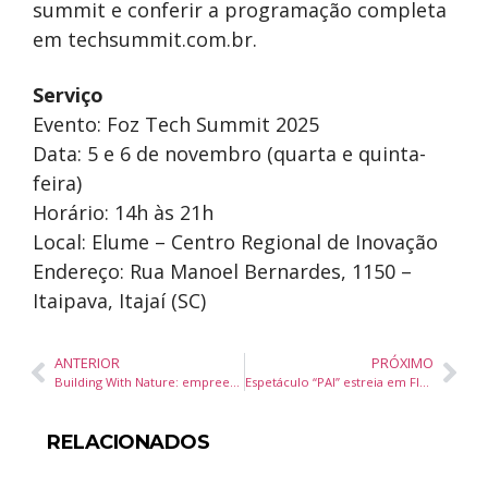
summit e conferir a programação completa
em techsummit.com.br.
Serviço
Evento: Foz Tech Summit 2025
Data: 5 e 6 de novembro (quarta e quinta-
feira)
Horário: 14h às 21h
Local: Elume – Centro Regional de Inovação
Endereço: Rua Manoel Bernardes, 1150 –
Itaipava, Itajaí (SC)
ANTERIOR
PRÓXIMO
Building With Nature: empreendimento em SC batiza áreas de lazer com nomes de árvores
Espetáculo “PAI” estreia em Florianópolis com reflexão profunda sobre laços familiares
RELACIONADOS