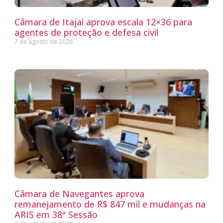
Câmara de Itajaí aprova escala 12×36 para
agentes de proteção e defesa civil
7 de agosto de 2026
Câmara de Navegantes aprova
remanejamento de R$ 847 mil e mudanças na
ARIS em 38ª Sessão