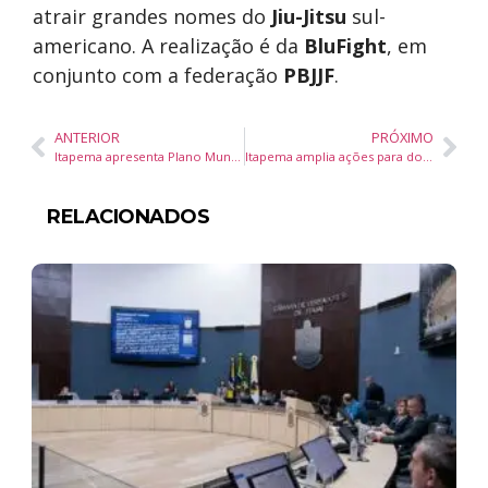
atrair grandes nomes do
Jiu-Jitsu
sul-
americano. A realização é da
BluFight
, em
conjunto com a federação
PBJJF
.
ANTERIOR
PRÓXIMO
Itapema apresenta Plano Municipal de Turismo e lança ações para fortalecer o setor gastronômico
Itapema amplia ações para doação de sangue com transporte gratuito e coleta local em setembro
RELACIONADOS