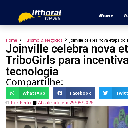
Home
T
Home
Turismo & Negocios
Joinville celebra nova etapa do 
Joinville celebra nova e
TriboGirls para incentiv
tecnologia
Compartilhe:
WhatsApp
Facebook
Twitt
Por
Pedro
Atualizado em
29/05/2026