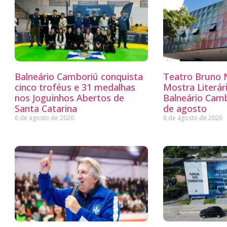
Balneário Camboriú conquista
Teatro Bruno N
cinco troféus e 31 medalhas
Mostra Literá
nos Joguinhos Abertos de
Balneário Camb
Santa Catarina
de agosto
6 de agosto de 2026
6 de agosto de 2026