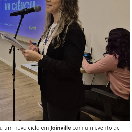
ou um novo ciclo em
Joinville
com um evento de