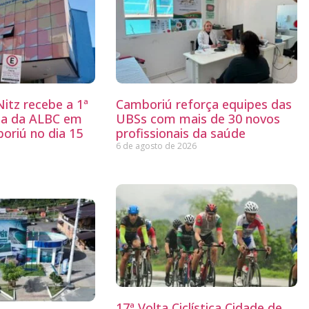
itz recebe a 1ª
Camboriú reforça equipes das
ria da ALBC em
UBSs com mais de 30 novos
oriú no dia 15
profissionais da saúde
6 de agosto de 2026
17ª Volta Ciclística Cidade de