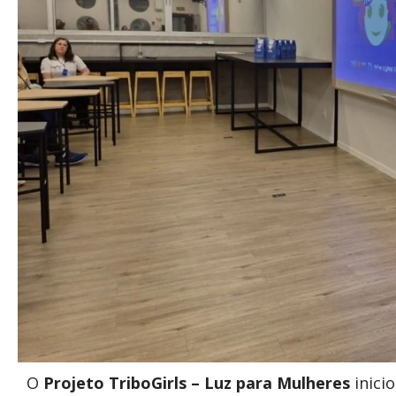
O
Projeto TriboGirls – Luz para Mulheres
inici