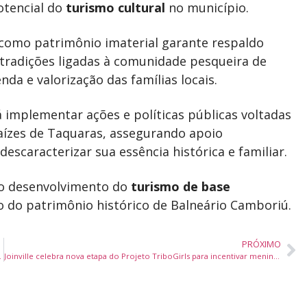
otencial do
turismo cultural
no município.
a como patrimônio imaterial garante respaldo
s tradições ligadas à comunidade pesqueira de
da e valorização das famílias locais.
 implementar ações e políticas públicas voltadas
Raízes de Taquaras, assegurando apoio
escaracterizar sua essência histórica e familiar.
 ao desenvolvimento do
turismo de base
ão do patrimônio histórico de Balneário Camboriú.
PRÓXIMO
ante Semana do MEI
Joinville celebra nova etapa do Projeto TriboGirls para incentivar meninas na ciência e tecnologia