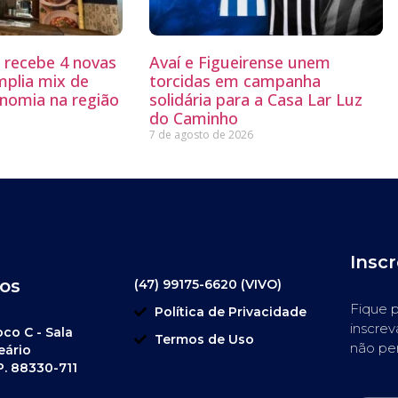
g recebe 4 novas
Avaí e Figueirense unem
mplia mix de
torcidas em campanha
nomia na região
solidária para a Casa Lar Luz
do Caminho
7 de agosto de 2026
Insc
os
(47) 99175-6620 (VIVO)
Fique p
Política de Privacidade
inscrev
oco C - Sala
Termos de Uso
não pe
eário
P. 88330-711