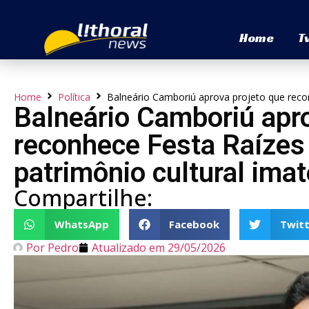
Home
T
Home
Política
Balneário Camboriú aprova projeto que recon
Balneário Camboriú apro
reconhece Festa Raízes
patrimônio cultural imat
Compartilhe:
WhatsApp
Facebook
Twitt
Por
Pedro
Atualizado em
29/05/2026