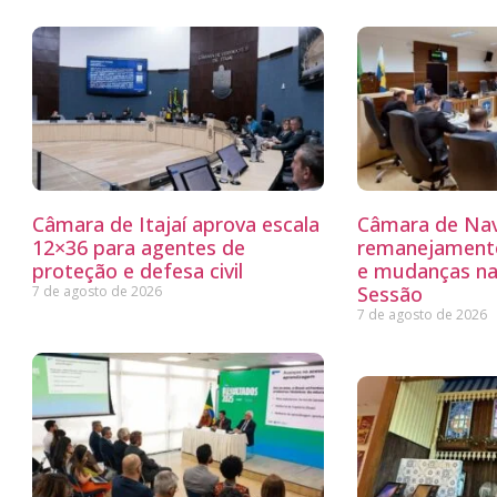
Câmara de Itajaí aprova escala
Câmara de Nav
12×36 para agentes de
remanejamento
proteção e defesa civil
e mudanças na
Sessão
7 de agosto de 2026
7 de agosto de 2026