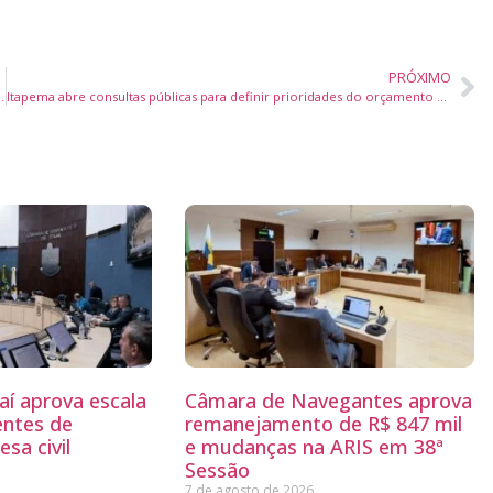
PRÓXIMO
a incentivar meninas na ciência e tecnologia
Itapema abre consultas públicas para definir prioridades do orçamento municipal de 2027
aí aprova escala
Câmara de Navegantes aprova
entes de
remanejamento de R$ 847 mil
sa civil
e mudanças na ARIS em 38ª
Sessão
7 de agosto de 2026