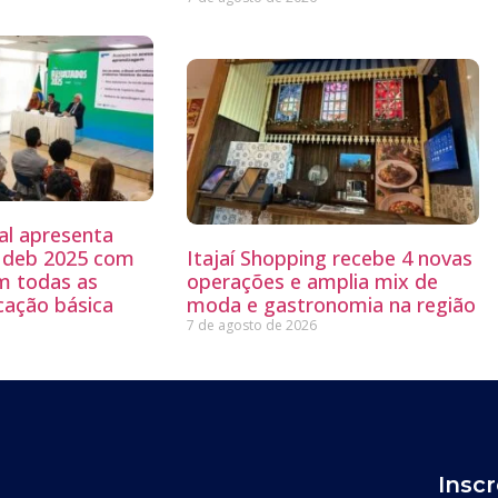
al apresenta
 Ideb 2025 com
Itajaí Shopping recebe 4 novas
m todas as
operações e amplia mix de
cação básica
moda e gastronomia na região
7 de agosto de 2026
Insc