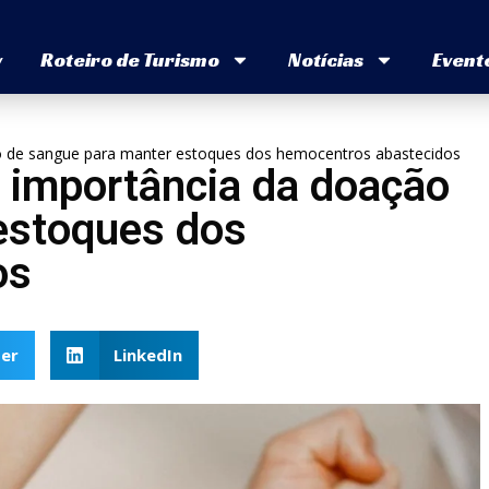
v
Roteiro de Turismo
Notícias
Event
o de sangue para manter estoques dos hemocentros abastecidos
 importância da doação
estoques dos
os
er
LinkedIn