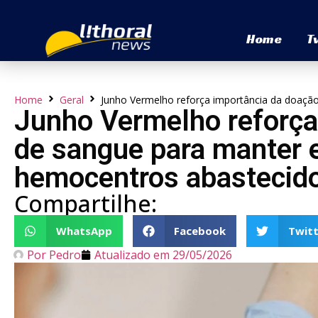
Home
T
Home
Geral
Junho Vermelho reforça importância da doaçã
Junho Vermelho reforça
de sangue para manter 
hemocentros abastecid
Compartilhe:
WhatsApp
Facebook
Twitt
Por
Pedro
Atualizado em
29/05/2026