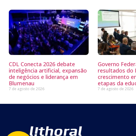
CDL Conecta 2026 debate
Governo Feder
inteligência artificial, expansão
resultados do
de negócios e liderança em
crescimento e
Blumenau
etapas da edu
7 de agosto de 2026
7 de agosto de 2026