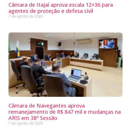
Câmara de Itajaí aprova escala 12×36 para
agentes de proteção e defesa civil
7 de agosto de 2026
Câmara de Navegantes aprova
remanejamento de R$ 847 mil e mudanças na
ARIS em 38ª Sessão
7 de agosto de 2026