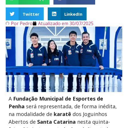
Twitter
LinkedIn
Por
Pedro
Atualizado em
30/07/2025
A
Fundação Municipal de Esportes de
Penha
será representada, de forma inédita,
na modalidade de
karatê
dos Joguinhos
Abertos de
Santa Catarina
nesta quinta-