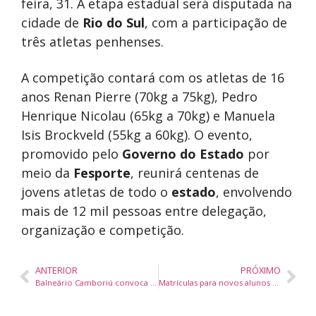
feira, 31. A etapa estadual será disputada na
cidade de
Rio do Sul
, com a participação de
três atletas penhenses.
A competição contará com os atletas de 16
anos Renan Pierre (70kg a 75kg), Pedro
Henrique Nicolau (65kg a 70kg) e Manuela
Isis Brockveld (55kg a 60kg). O evento,
promovido pelo
Governo do Estado
por
meio da
Fesporte
, reunirá centenas de
jovens atletas de todo o
estado
, envolvendo
mais de 12 mil pessoas entre delegação,
organização e competição.
ANTERIOR
PRÓXIMO
Balneário Camboriú convoca população para audiência pública sobre orçamento municipal 2026
Matrículas para novos alunos do CEJA de Balneário Camboriú encerram nesta sexta-feira