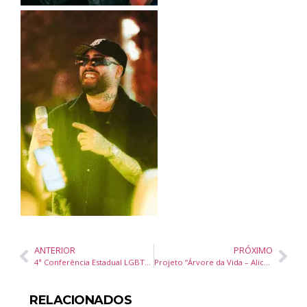
ANTERIOR
PRÓXIMO
4ª Conferência Estadual LGBTQIA+ de Santa Catarina será híbrida nos dias 30 e 31 de agosto
Projeto “Árvore da Vida – Alicerce do Futuro” é destaque na Rádio Conceição FM e marca legado cultural em Balneário Camboriú
RELACIONADOS