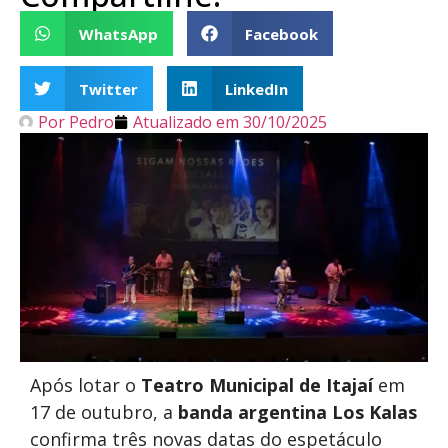
WhatsApp
Facebook
Twitter
LinkedIn
Por
Pedro
Atualizado em
30/10/2025
Após lotar o
Teatro Municipal de Itajaí
em
17 de outubro, a
banda argentina Los Kalas
confirma três novas datas do espetáculo