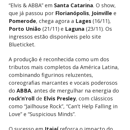
“Elvis & ABBA” em
Santa Catarina
. O show,
que já passou por
Florianópolis
,
Joinville
e
Pomerode
, chega agora a
Lages
(16/11),
Porto União
(21/11) e
Laguna
(23/11). Os
ingressos estão disponíveis pelo site
Blueticket.
A produção é reconhecida como um dos
tributos mais completos da América Latina,
combinando figurinos reluzentes,
coreografias marcantes e vocais poderosos
do
ABBA
, antes de mergulhar na energia do
rock’n’roll
de
Elvis Presley
, com clássicos
como “Jailhouse Rock”, “Can’t Help Falling in
Love” e “Suspicious Minds”.
O sucesso em
Itajaí
reforça o impacto do