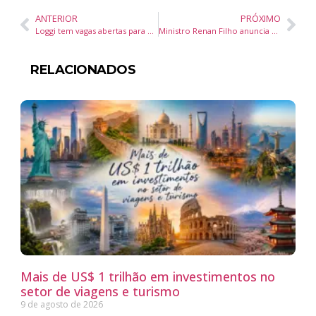
ANTERIOR
PRÓXIMO
Loggi tem vagas abertas para auxiliar de logística em Joinville (SC)
Ministro Renan Filho anuncia CNH mais acessível com redução de até 80% no custo e curso gratuito
RELACIONADOS
Mais de US$ 1 trilhão em investimentos no
setor de viagens e turismo
9 de agosto de 2026