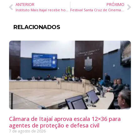
ANTERIOR
PRÓXIMO
Instituto Mais Itajaí recebe homenagem por investimentos em projetos estruturantes para o município
Festival Santa Cruz de Cinema reúne cineastas, homenagens e debates sobre o audiovisual brasileiro no Rio Grande do Sul
RELACIONADOS
Câmara de Itajaí aprova escala 12×36 para
agentes de proteção e defesa civil
7 de agosto de 2026