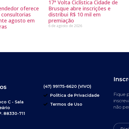
17ª Volta Ciclística Cidade de
endedor oferece
Brusque abre inscrições e
 consultorias
distribui R$ 10 mil em
ante agosto em
premiação
ras
6 de agosto de 2026
Insc
os
(47) 99175-6620 (VIVO)
Fique p
Política de Privacidade
inscrev
oco C - Sala
Termos de Uso
não pe
eário
P. 88330-711