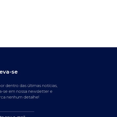
reva-se
or dentro das últimas notícias,
a-se em nossa newsletter e
rca nenhum detalhe!