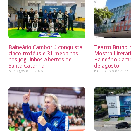
Balneário Camboriú conquista
Teatro Bruno N
cinco troféus e 31 medalhas
Mostra Literá
nos Joguinhos Abertos de
Balneário Camb
Santa Catarina
de agosto
6 de agosto de 2026
6 de agosto de 2026