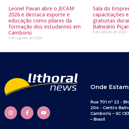
Leonel Pavan abre o JECAM
Sala do Empre
2026 e destaca esporte e
capacitações e
educação como pilares da
gratuitas dur
formação dos estudantes em
Balneário Piçar
Camboriú
6 de agosto de 2026
6 de agosto de 2026
Onde Estam
Rua 701 nº 22 - Bl
204 - Centro Baln
Camboriú – SC CE
– Brasil