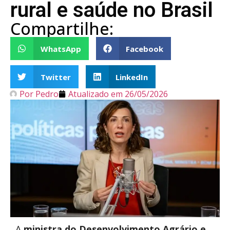
rural e saúde no Brasil
Compartilhe:
WhatsApp
Facebook
Twitter
LinkedIn
Por
Pedro
Atualizado em
26/05/2026
A
ministra do Desenvolvimento Agrário
e