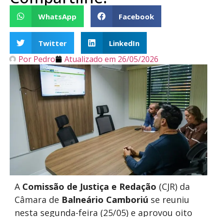
WhatsApp
Facebook
Twitter
LinkedIn
Por
Pedro
Atualizado em
26/05/2026
A
Comissão de Justiça e Redação
(CJR) da
Câmara de
Balneário Camboriú
se reuniu
nesta segunda-feira (25/05) e aprovou oito