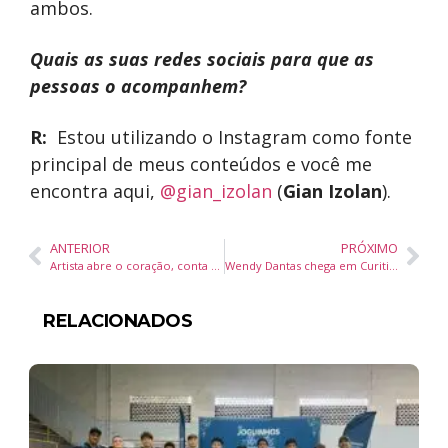
ambos.
Quais as suas redes sociais para que as
pessoas o acompanhem?
R:
Estou utilizando o Instagram como fonte
principal de meus conteúdos e você me
encontra aqui,
@gian_izolan
(
Gian Izolan
).
ANTERIOR
PRÓXIMO
Artista abre o coração, conta um pouco da sua carreira e revela seus projetos para o futuro
Wendy Dantas chega em Curitiba para participar do Miss Brasil de Las Américas
RELACIONADOS