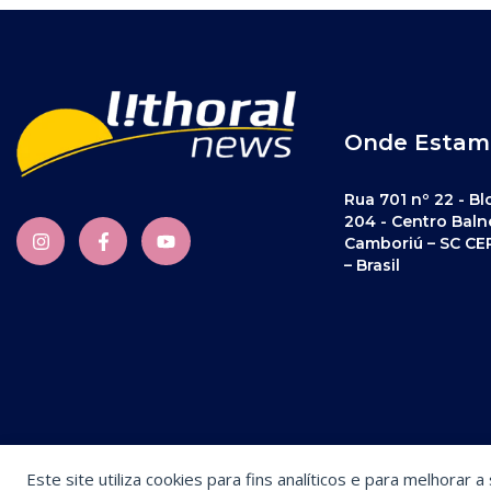
Onde Estam
Rua 701 nº 22 - Bl
204 - Centro Baln
Camboriú – SC CE
– Brasil
Este site utiliza cookies para fins analíticos e para melhorar 