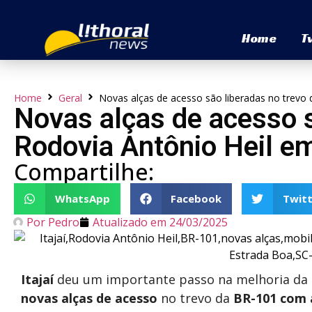
Home
T
Home
Geral
Novas alças de acesso são liberadas no trevo 
Novas alças de acesso s
Rodovia Antônio Heil em 
Compartilhe:
WhatsApp
Facebook
Twitt
Por
Pedro
Atualizado em
24/03/2025
Itajaí
deu um importante passo na melhoria da
novas alças de acesso
no trevo da
BR-101 com a