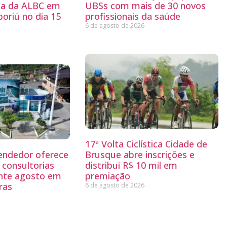
ria da ALBC em
UBSs com mais de 30 novos
oriú no dia 15
profissionais da saúde
6 de agosto de 2026
17ª Volta Ciclística Cidade de
endedor oferece
Brusque abre inscrições e
 consultorias
distribui R$ 10 mil em
ante agosto em
premiação
ras
6 de agosto de 2026