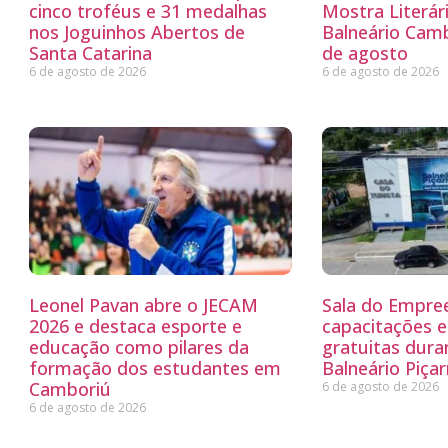
cinco troféus e 31 medalhas
Mostra Literá
nos Joguinhos Abertos de
Balneário Camb
Santa Catarina
de agosto
6 de agosto de 2026
6 de agosto de 2026
Leonel Pavan abre o JECAM
Sala do Empre
2026 e destaca esporte e
capacitações e
educação como pilares da
gratuitas dur
formação dos estudantes em
Balneário Piçar
Camboriú
6 de agosto de 2026
6 de agosto de 2026