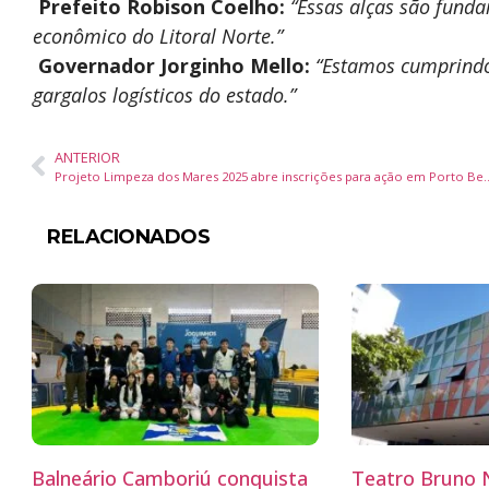
️
Prefeito Robison Coelho:
“Essas alças são fund
econômico do Litoral Norte.”
️
Governador Jorginho Mello:
“Estamos cumprindo
gargalos logísticos do estado.”
ANTERIOR
Projeto Limpeza dos Mares 2025 abre in
RELACIONADOS
Balneário Camboriú conquista
Teatro Bruno N