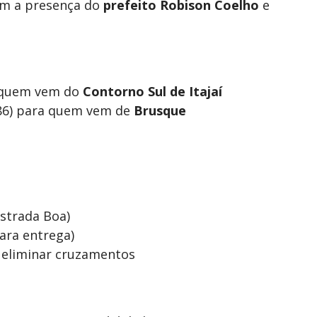
com a presença do
prefeito Robison Coelho
e
a quem vem do
Contorno Sul de Itajaí
486) para quem vem de
Brusque
s
strada Boa)
ara entrega)
 eliminar cruzamentos