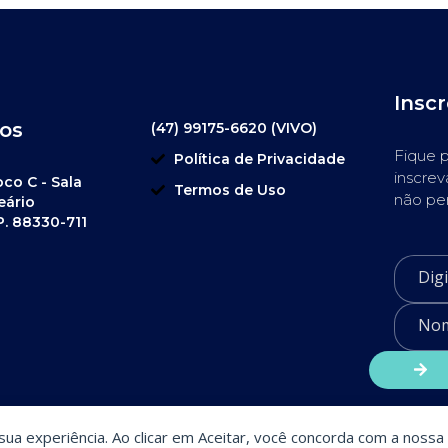
Insc
os
(47) 99175-6620 (VIVO)
Fique p
Política de Privacidade
inscrev
oco C - Sala
Termos de Uso
não pe
eário
P. 88330-711
a sua experiência. Ao clicar em Aceitar, você concorda com a nossa 