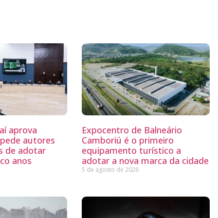
aí aprova
Expocentro de Balneário
mpede autores
Camboriú é o primeiro
s de adotar
equipamento turístico a
nco anos
adotar a nova marca da cidade
5 de agosto de 2026