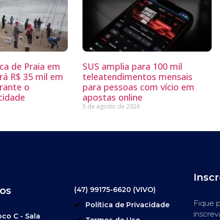
sca de Praia em
SUS amplia para 100 mil
rá R$ 35 mil em
teleatendimentos mensais
rante o
para pessoas com vício em
 cidade
apostas online
5 de agosto de 2026
Insc
os
(47) 99175-6620 (VIVO)
Fique p
Política de Privacidade
inscrev
oco C - Sala
Termos de Uso