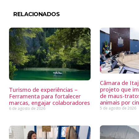
RELACIONADOS
Câmara de Itaj
projeto que i
Turismo de experiências –
de maus-trato
Ferramenta para fortalecer
animais por ci
marcas, engajar colaboradores
5 de agosto de 2026
6 de agosto de 2026