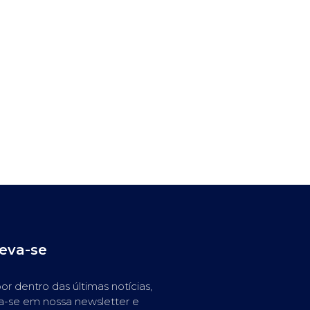
reva-se
or dentro das últimas notícias,
a-se em nossa newsletter e