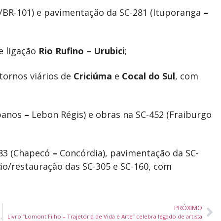
/BR-101) e pavimentação da SC-281 (Ituporanga
–
e ligação
Rio Rufino – Urubici
;
ntornos viários de
Criciúma
e
Cocal do Sul
, com
ibanos
–
Lebon Régis) e obras na SC-452 (Fraiburgo
283 (Chapecó
–
Concórdia), pavimentação da SC-
ão/restauração das SC-305 e SC-160, com
PRÓXIMO
 de drogas em Balneário Camboriú
Livro “Lomont Filho – Trajetória de Vida e Arte” celebra legado de artista