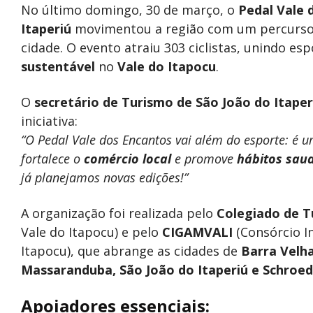
No último domingo, 30 de março, o
Pedal Vale 
Itaperiú
movimentou a região com um percurso 
cidade. O evento atraiu 303 ciclistas, unindo es
sustentável
no
Vale do Itapocu
.
O
secretário de Turismo de São João do Itaper
iniciativa:
“O Pedal Vale dos Encantos vai além do esporte: é u
fortalece o
comércio local
e promove
hábitos sau
já planejamos novas edições!”
A organização foi realizada pelo
Colegiado de 
Vale do Itapocu) e pelo
CIGAMVALI
(Consórcio I
Itapocu), que abrange as cidades de
Barra Velha
Massaranduba, São João do Itaperiú e Schroed
Apoiadores essenciais: