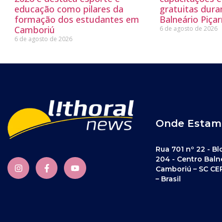
educação como pilares da
gratuitas dur
formação dos estudantes em
Balneário Piçar
Camboriú
6 de agosto de 2026
6 de agosto de 2026
Onde Estam
Rua 701 nº 22 - Bl
204 - Centro Baln
Camboriú – SC CE
– Brasil