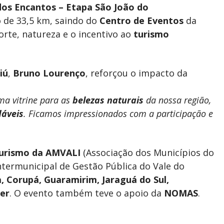
dos Encantos – Etapa São João do
de 33,5 km, saindo do
Centro de Eventos
da
porte, natureza e o incentivo ao
turismo
iú
,
Bruno Lourenço
, reforçou o impacto da
ma vitrine para as
belezas naturais
da nossa região,
dáveis
. Ficamos impressionados com a participação e
Turismo da AMVALI
(Associação dos Municípios do
ntermunicipal de Gestão Pública do Vale do
, Corupá, Guaramirim, Jaraguá do Sul,
er
. O evento também teve o apoio da
NOMAS
.