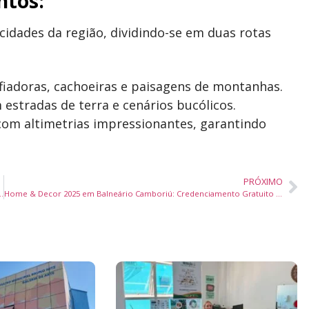
ntos:
cidades da região, dividindo-se em duas rotas
afiadoras, cachoeiras e paisagens de montanhas.
m estradas de terra e cenários bucólicos.
om altimetrias impressionantes, garantindo
PRÓXIMO
s para microempreendedores – Veja como acessar!
Home & Decor 2025 em Balneário Camboriú: Credenciamento Gratuito e Novidades em Móveis e Decoração!