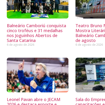
Balneário Camboriú conquista
Teatro Bruno N
cinco troféus e 31 medalhas
Mostra Literá
nos Joguinhos Abertos de
Balneário Camb
Santa Catarina
de agosto
6 de agosto de 2026
6 de agosto de 2026
Leonel Pavan abre o JECAM
Sala do Empre
2026 e destaca esporte e
capacitações e