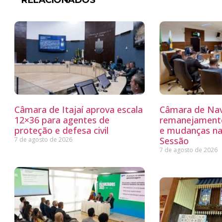
RELACIONADOS
Câmara de Itajaí aprova escala
Câmara de Nav
12×36 para agentes de
remanejamento
proteção e defesa civil
e mudanças na
Sessão
7 de agosto de 2026
7 de agosto de 2026