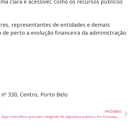
a clara e acessível, como os recursos públicos
es, representantes de entidades e demais
de perto a evolução financeira da administração
nº 330, Centro, Porto Belo
PRÓXIMO
de Materiais no primeiro trimestre de 2026
Itajaí intensifica operação integrada de segurança pública com fiscalização de trânsito, 12 autuações e remoção de motocicletas