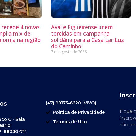
g recebe 4 novas
Avaí e Figueirense unem
mplia mix de
torcidas em campanha
nomia na região
solidária para a Casa Lar Luz
do Caminho
7 de agosto de 2026
Insc
os
(47) 99175-6620 (VIVO)
Fique p
Política de Privacidade
inscrev
oco C - Sala
Termos de Uso
não pe
eário
P. 88330-711