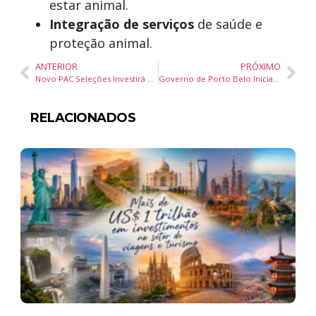
estar animal.
Integração de serviços
de saúde e
proteção animal.
ANTERIOR
PRÓXIMO
Novo PAC Seleções Investirá R$ 2,3 Bilhões em Creches e Transportes Escolares para Ampliar Acesso à Educação
Governo de Porto Belo Inicia Limpeza do Rio Perequezinho na Rua dos Samagaias
RELACIONADOS