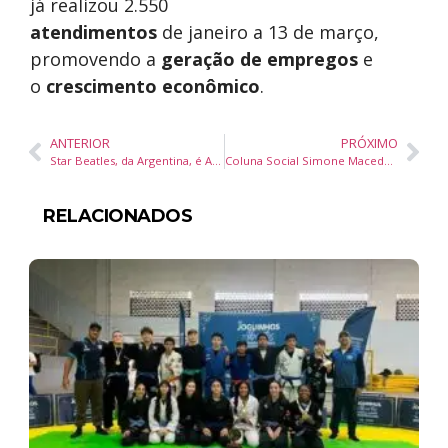
já realizou 2.550
atendimentos
de janeiro a 13 de março,
promovendo a
geração de empregos
e
o
crescimento econômico
.
ANTERIOR
PRÓXIMO
Star Beatles, da Argentina, é Atração Principal do Festival Brasileiro da Cerveja em Balneário Camboriú
Coluna Social Simone Macedo – Jornal Diário DC – 14 março25
RELACIONADOS