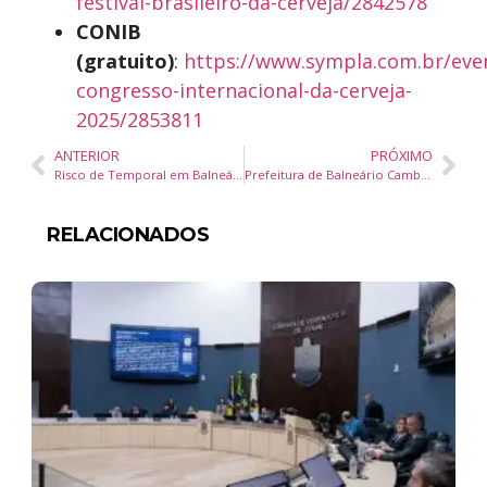
festival-brasileiro-da-cerveja/2842578
CONIB
(gratuito)
:
https://www.sympla.com.br/eve
congresso-internacional-da-cerveja-
2025/2853811
ANTERIOR
PRÓXIMO
Risco de Temporal em Balneário Camboriú: Previsão Indica Chuva Forte, Rajadas de Vento e Granizo
Prefeitura de Balneário Camboriú Agiliza Liberação de Alvarás com Força-Tarefa e Novo Sistema
RELACIONADOS