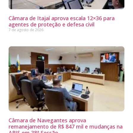
Câmara de Itajaí aprova escala 12×36 para
agentes de proteção e defesa civil
7 de agosto de 2026
Câmara de Navegantes aprova
remanejamento de R$ 847 mil e mudanças na
ARIS em 38ª Sessão