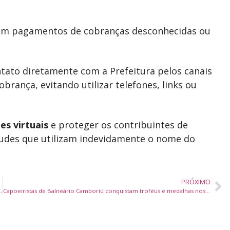
zem pagamentos de cobranças desconhecidas ou
ntato diretamente com a Prefeitura pelos canais
obrança, evitando utilizar telefones, links ou
es virtuais
e proteger os contribuintes de
raudes que utilizam indevidamente o nome do
PRÓXIMO
da Polícia Militar no Bairro das Nações, em Balneário Camboriú
Capoeiristas de Balneário Camboriú conquistam troféus e medalhas nos Jogos Sul-Brasileiros da ABADÁ-Capoeira