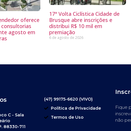
17ª Volta Ciclística Cidade de
endedor oferece
Brusque abre inscrições e
 consultorias
distribui R$ 10 mil em
ante agosto em
premiação
ras
6 de agosto de 2026
Insc
os
(47) 99175-6620 (VIVO)
Fique p
Política de Privacidade
inscrev
oco C - Sala
Termos de Uso
não pe
eário
P. 88330-711