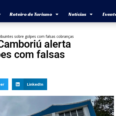
v
Roteiro de Turismo
Notícias
Event
ribuintes sobre golpes com falsas cobranças
 Camboriú alerta
pes com falsas
er
LinkedIn