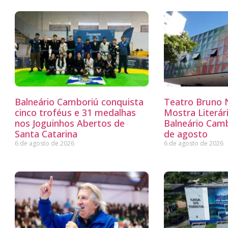
Balneário Camboriú conquista
Teatro Bruno N
cinco troféus e 31 medalhas
Mostra Literá
nos Joguinhos Abertos de
Balneário Camb
Santa Catarina
de agosto
6 de agosto de 2026
6 de agosto de 2026