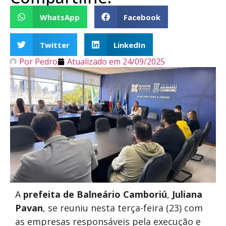
WhatsApp
Facebook
Twitter
LinkedIn
Por
Pedro
Atualizado em
24/09/2025
A
prefeita de Balneário Camboriú
,
Juliana
Pavan
, se reuniu nesta terça-feira (23) com
as empresas responsáveis pela execução e