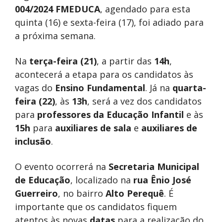
004/2024 FMEDUCA
, agendado para esta
quinta (16) e sexta-feira (17), foi adiado para
a próxima semana.
Na
terça-feira (21)
, a partir das
14h
,
acontecerá a etapa para os candidatos às
vagas do
Ensino Fundamental
. Já na
quarta-
feira (22)
, às
13h
, será a vez dos candidatos
para
professores da Educação Infantil
e às
15h
para
auxiliares de sala
e
auxiliares de
inclusão
.
O evento ocorrerá na
Secretaria Municipal
de Educação
, localizado na
rua Ênio José
Guerreiro
, no bairro
Alto Perequê
. É
importante que os candidatos fiquem
atentos às novas
datas
para a realização do