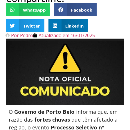
WhatsApp
Facebook
Twitter
LinkedIn
Por
Pedro
Atualizado em
16/01/2025
O
Governo de Porto Belo
informa que, em
razão das
fortes chuvas
que têm afetado a
região, o evento
Processo Seletivo nº