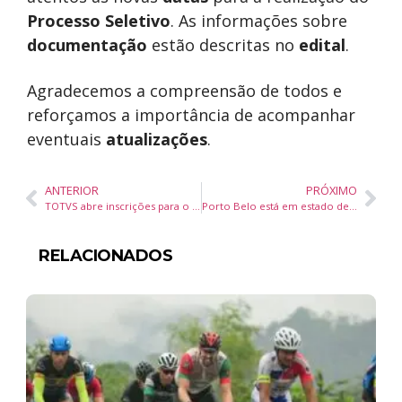
Processo Seletivo
. As informações sobre
documentação
estão descritas no
edital
.
Agradecemos a compreensão de todos e
reforçamos a importância de acompanhar
eventuais
atualizações
.
ANTERIOR
PRÓXIMO
TOTVS abre inscrições para o Programa de Estágio 2025 com vagas para o Paraná, Santa Catarina e Rio Grande do Sul
Porto Belo está em estado de alerta em relação às fortes chuvas
RELACIONADOS