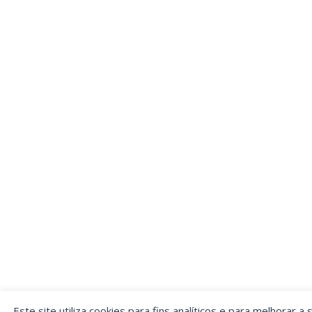
Este site utiliza cookies para fins analíticos e para melhorar a 