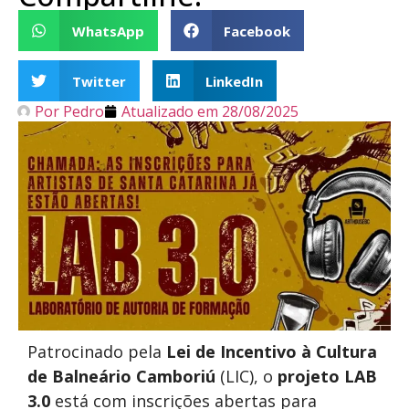
WhatsApp
Facebook
Twitter
LinkedIn
Por
Pedro
Atualizado em
28/08/2025
Patrocinado pela
Lei de Incentivo à Cultura
de Balneário Camboriú
(LIC), o
projeto LAB
3.0
está com inscrições abertas para