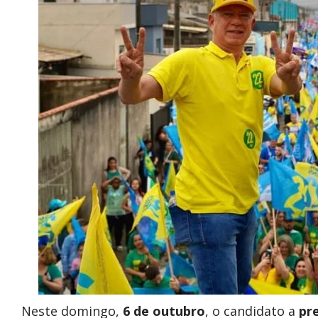
Neste domingo,
6 de outubro
, o candidato a
pr