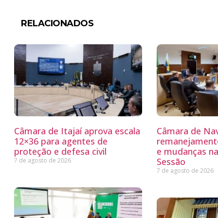
RELACIONADOS
Câmara de Itajaí aprova escala
Câmara de Nav
12×36 para agentes de
remanejamento
proteção e defesa civil
e mudanças na
Sessão
7 de agosto de 2026
7 de agosto de 2026