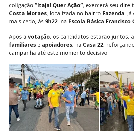
coligação
“Itajaí Quer Ação”
, exercerá seu direi
Costa Moraes
, localizada no bairro
Fazenda
. J
mais cedo, às
9h22
, na
Escola Básica Francisco
Após a
votação
, os candidatos estarão juntos
familiares
e
apoiadores
, na
Casa 22
, reforçand
campanha até este momento decisivo.