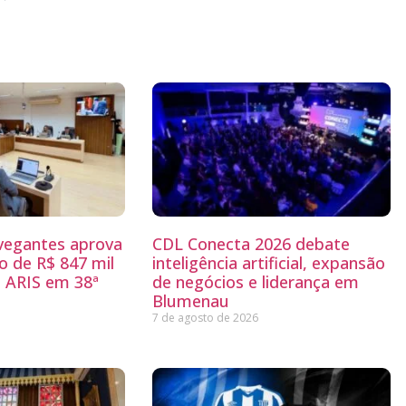
egantes aprova
CDL Conecta 2026 debate
 de R$ 847 mil
inteligência artificial, expansão
 ARIS em 38ª
de negócios e liderança em
Blumenau
7 de agosto de 2026