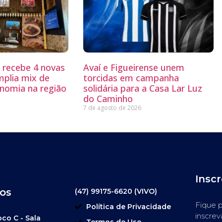
g recebe 4 novas
Avaí e Figueirense unem
mplia mix de
torcidas em campanha
nomia na região
solidária para a Casa Lar Luz
do Caminho
7 de agosto de 2026
Insc
os
(47) 99175-6620 (VIVO)
Fique p
Política de Privacidade
inscrev
oco C - Sala