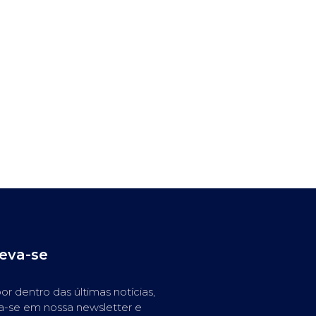
reva-se
or dentro das últimas notícias,
a-se em nossa newsletter e