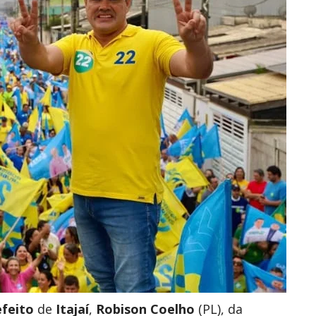
efeito
de
Itajaí
,
Robison Coelho
(PL), da