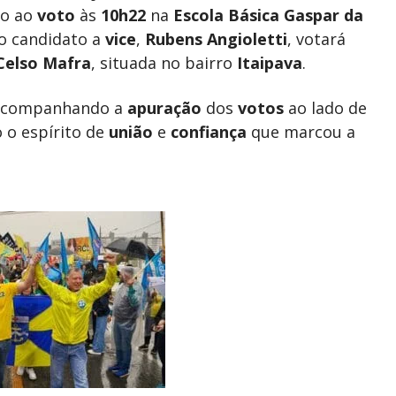
to ao
voto
às
10h22
na
Escola Básica Gaspar da
á o candidato a
vice
,
Rubens Angioletti
, votará
 Celso Mafra
, situada no bairro
Itaipava
.
, acompanhando a
apuração
dos
votos
ao lado de
o o espírito de
união
e
confiança
que marcou a