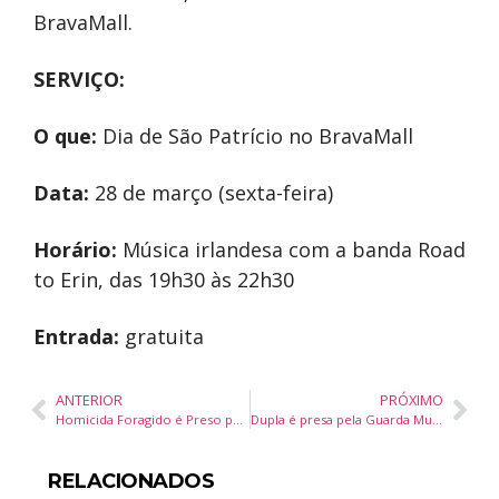
BravaMall.
SERVIÇO:
O que:
Dia de São Patrício no BravaMall
Data:
28 de março (sexta-feira)
Horário:
Música irlandesa com a banda Road
to Erin, das 19h30 às 22h30
Entrada:
gratuita
ANTERIOR
PRÓXIMO
Homicida Foragido é Preso pela Guarda Municipal em Balneário Camboriú
Dupla é presa pela Guarda Municipal por furto de cadeiras de praia em Balneário Camboriú
RELACIONADOS