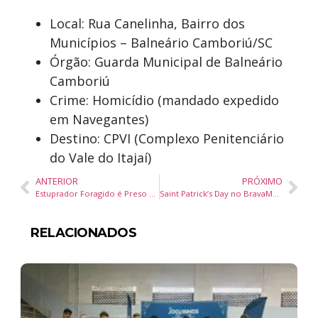
Local: Rua Canelinha, Bairro dos
Municípios – Balneário Camboriú/SC
Órgão: Guarda Municipal de Balneário
Camboriú
Crime: Homicídio (mandado expedido
em Navegantes)
Destino: CPVI (Complexo Penitenciário
do Vale do Itajaí)
ANTERIOR
PRÓXIMO
Estuprador Foragido é Preso pela Guarda Municipal em Balneário Camboriú
Saint Patrick’s Day no BravaMall traz pratos inéditos, chope verde e clima irlandês à Praia Brava
RELACIONADOS