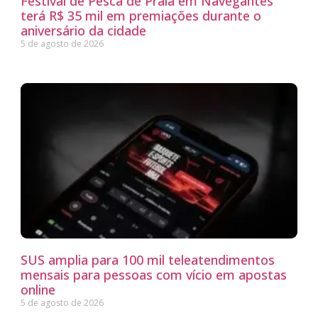
Festival de Pesca de Praia em Navegantes
terá R$ 35 mil em premiações durante o
aniversário da cidade
5 de agosto de 2026
SUS amplia para 100 mil teleatendimentos
mensais para pessoas com vício em apostas
online
5 de agosto de 2026