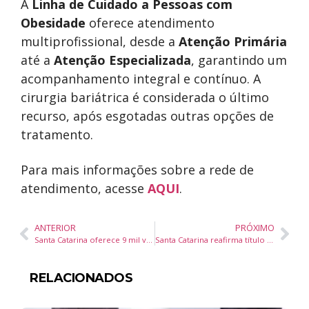
A
Linha de Cuidado a Pessoas com
Obesidade
oferece atendimento
multiprofissional, desde a
Atenção Primária
até a
Atenção Especializada
, garantindo um
acompanhamento integral e contínuo. A
cirurgia bariátrica é considerada o último
recurso, após esgotadas outras opções de
tratamento.
Para mais informações sobre a rede de
atendimento, acesse
AQUI
.
ANTERIOR
PRÓXIMO
Santa Catarina oferece 9 mil vagas de emprego pelo Sine; confira oportunidades por região
Santa Catarina reafirma título de estado mais seguro do Brasil com queda na criminalidade durante o Carnaval 2025
RELACIONADOS