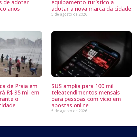
s de adotar
equipamento turístico a
nco anos
adotar a nova marca da cidade
5 de agosto de 2026
sca de Praia em
SUS amplia para 100 mil
rá R$ 35 mil em
teleatendimentos mensais
rante o
para pessoas com vício em
 cidade
apostas online
5 de agosto de 2026