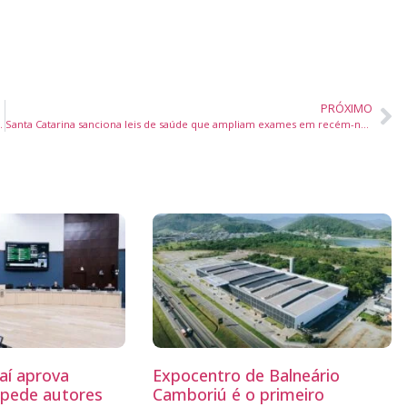
PRÓXIMO
om oficinas, shows e rodas musicais
Santa Catarina sanciona leis de saúde que ampliam exames em recém-nascidos e garantem mais transparência médica
aí aprova
Expocentro de Balneário
mpede autores
Camboriú é o primeiro