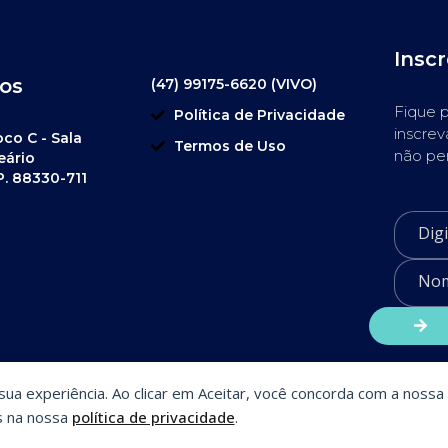
Insc
os
(47) 99175-6620 (VIVO)
Fique p
Política de Privacidade
inscrev
oco C - Sala
Termos de Uso
não pe
eário
P. 88330-711
a sua experiência. Ao clicar em Aceitar, você concorda com a nossa 
s na nossa
política de privacidade
.
SiteSmart