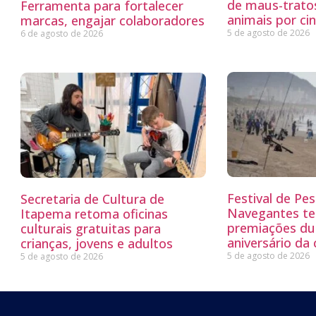
de maus-trato
Ferramenta para fortalecer
animais por ci
marcas, engajar colaboradores
5 de agosto de 2026
6 de agosto de 2026
Festival de Pe
Secretaria de Cultura de
Navegantes te
Itapema retoma oficinas
premiações du
culturais gratuitas para
aniversário da
crianças, jovens e adultos
5 de agosto de 2026
5 de agosto de 2026