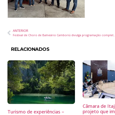
ANTERIOR
Festival de Choro de Balneário Camboriú divulga programação completa c
RELACIONADOS
Câmara de Itaj
projeto que i
Turismo de experiências –