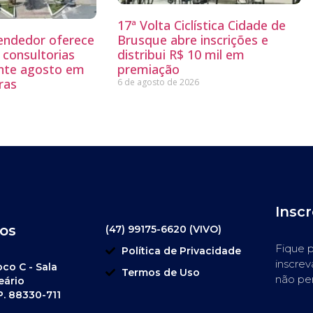
17ª Volta Ciclística Cidade de
endedor oferece
Brusque abre inscrições e
 consultorias
distribui R$ 10 mil em
ante agosto em
premiação
ras
6 de agosto de 2026
Insc
os
(47) 99175-6620 (VIVO)
Fique p
Política de Privacidade
inscrev
oco C - Sala
Termos de Uso
não pe
eário
P. 88330-711