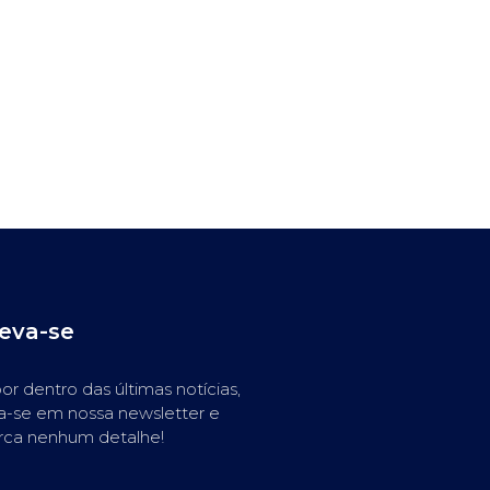
reva-se
or dentro das últimas notícias,
a-se em nossa newsletter e
rca nenhum detalhe!