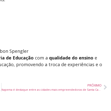
obon Spengler
ria de Educação
com a
qualidade do ensino
e
ucação, promovendo a troca de experiências e o
PRÓXIMO
com sucesso em Porto Belo
Itapema é destaque entre as cidades mais empreendedoras de Santa Catarina, segundo Sebrae/SC