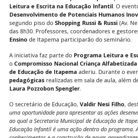
Leitura e Escrita na Educação Infantil
. O event
Desenvolvimento de Potenciais Humanos Ino
segundo piso do
Shopping Russi & Russi
(Av. Ne
das 8h30. Professores, coordenadores e gestor
Ensino
de Itapema participarão do seminário.
A iniciativa faz parte do
Programa Leitura e Escr
o
Compromisso Nacional Criança Alfabetizada
de Educação de Itapema
aderiu. Durante o eve
pedagógicas
realizadas em sala de aula, além 
Laura Pozzobon Spengler
.
O secretário de Educação,
Valdir Nesi Filho
, de
uma oportunidade para apresentar as ações desenvo
ao qual a Secretaria Municipal de Educação de Itapem
Educação Infantil é uma ação dentro do programa. A
conhecimentos e a construção de novas aprendizage