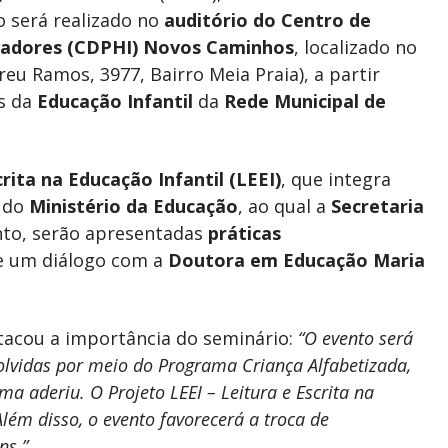
o será realizado no
auditório do Centro de
vadores (CDPHI) Novos Caminhos
, localizado no
reu Ramos, 3977, Bairro Meia Praia), a partir
es da
Educação Infantil
da
Rede Municipal de
ita na Educação Infantil (LEEI)
, que integra
do
Ministério da Educação
, ao qual a
Secretaria
nto, serão apresentadas
práticas
de um diálogo com a
Doutora em Educação Maria
stacou a importância do seminário:
“O evento será
lvidas por meio do Programa Criança Alfabetizada,
a aderiu. O Projeto LEEI – Leitura e Escrita na
lém disso, o evento favorecerá a troca de
ns.”