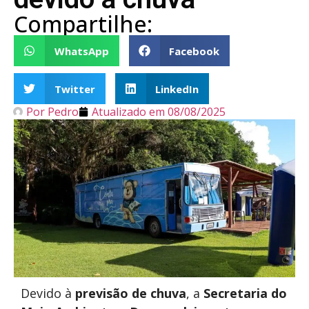
Compartilhe:
WhatsApp
Facebook
Twitter
LinkedIn
Por
Pedro
Atualizado em
08/08/2025
Devido à
previsão de chuva
, a
Secretaria do