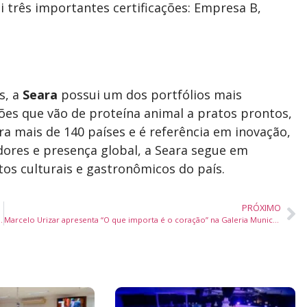
ui três importantes certificações: Empresa B,
s, a
Seara
possui um dos portfólios mais
ões que vão de proteína animal a pratos prontos,
a mais de 140 países e é referência em inovação,
dores e presença global, a Seara segue em
s culturais e gastronômicos do país.
PRÓXIMO
 R$ 1,3 milhão em emendas para Educação
Marcelo Urizar apresenta “O que importa é o coração” na Galeria Municipal de Arte de Balneário Camboriú