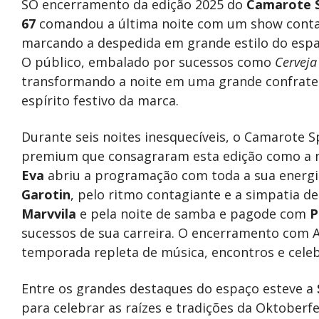
SO encerramento da edição 2025 do
Camarote 
67
comandou a última noite com um show contagi
marcando a despedida em grande estilo do esp
O público, embalado por sucessos como
Cerveja
transformando a noite em uma grande confrater
espírito festivo da marca.
Durante seis noites inesquecíveis, o Camarote S
premium que consagraram esta edição como a ma
Eva
abriu a programação com toda a sua energia
Garotin
, pelo ritmo contagiante e a simpatia d
Marvvila
e pela noite de samba e pagode com
P
sucessos de sua carreira. O encerramento com A
temporada repleta de música, encontros e cele
Entre os grandes destaques do espaço esteve a
para celebrar as raízes e tradições da Oktoberfe