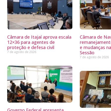
Câmara de Itajaí aprova escala
Câmara de Nav
12×36 para agentes de
remanejamento
proteção e defesa civil
e mudanças na
Sessão
7 de agosto de 2026
7 de agosto de 2026
Governo Federal apresenta