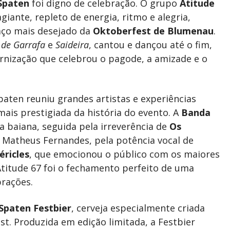
Spaten
foi digno de celebração. O grupo
Atitude
ante, repleto de energia, ritmo e alegria,
aço mais desejado da
Oktoberfest de Blumenau
.
 de Garrafa
e
Saideira
, cantou e dançou até o fim,
nização que celebrou o pagode, a amizade e o
paten reuniu grandes artistas e experiências
is prestigiada da história do evento. A
Banda
 baiana, seguida pela irreverência de
Os
e Matheus Fernandes, pela potência vocal de
éricles
, que emocionou o público com os maiores
titude 67 foi o fechamento perfeito de uma
brações.
Spaten Festbier
, cerveja especialmente criada
st. Produzida em edição limitada, a Festbier