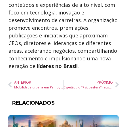
conteúdos e experiências de alto nível, com
foco em tecnologia, inovação e
desenvolvimento de carreiras. A organização
promove encontros, premiações,
publicações e iniciativas que aproximam
CEOs, diretores e lideranças de diferentes
áreas, acelerando negócios, compartilhando
conhecimento e impulsionando uma nova
geração de
líderes no Brasil
.
ANTERIOR
PRÓXIMO
Mobilidade urbana em Palhoça recebe importante inovação
Espetáculo “Psicoesfera” retorna a Itajaí com sessões gratuitas e acessibilidade em LIBRAS, refletindo a saúde mental na sociedade contemporânea
RELACIONADOS