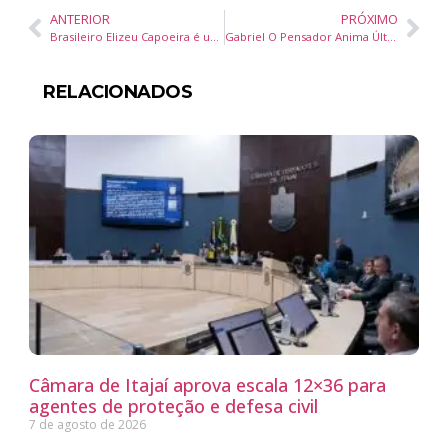
ANTERIOR
PRÓXIMO
Brasileiro Elizeu Capoeira é um dos destaques no UFC Vegas 104 neste sábado, 15
Gabriel O Pensador Anima Último Dia do Festival Brasileiro da Cerveja em Balneário Camboriú
RELACIONADOS
Câmara de Itajaí aprova escala 12×36 para
agentes de proteção e defesa civil
7 de agosto de 2026