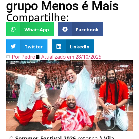
grupo Menos é Mais
Compartilhe:
WhatsApp
Facebook
Twitter
LinkedIn
Por
Pedro
Atualizado em
28/10/2025
O
Sommer Festival 2026
retorna à
Vila